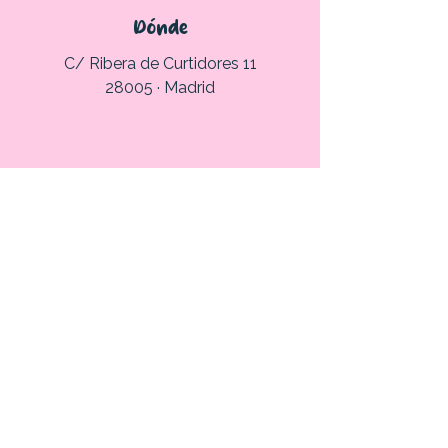
Dónde
C/ Ribera de Curtidores 11
28005 · Madrid
Tienda Taller
Miércoles a Viernes
10:00 - 14:00
16:00 - 20:00
Sábado
10_00 - 14:00